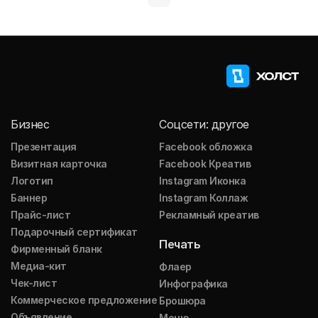
Бизнес
Соцсети: другое
Презентация
Facebook обложка
Визитная карточка
Facebook Креатив
Логотип
Instagram Иконка
Баннер
Instagram Коллаж
Прайс-лист
Рекламный креатив
Подарочный сертификат
Печать
Фирменный бланк
Медиа-кит
Флаер
Чек-лист
Инфографика
Коммерческое предложение
Брошюра
Объявление
Меню