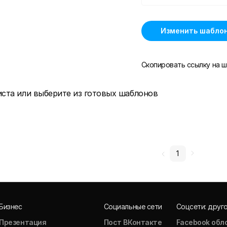
Изменить шабло
Скопировать ссылку на ш
иста или выберите из готовых шаблонов
1
Бизнес
Социальные сети
Соцсети: друг
Презентация
Пост ВКонтакте
Facebook обл