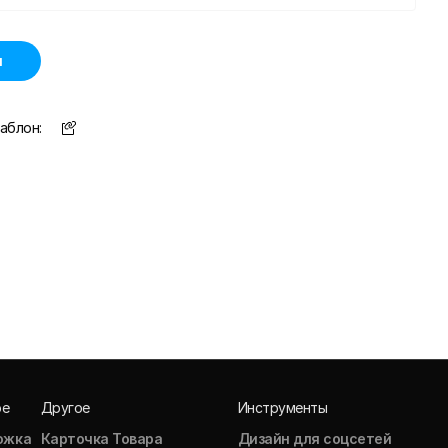
н
аблон:
ое
Другое
Инструменты
ожка
Карточка Товара
Дизайн для соцсетей