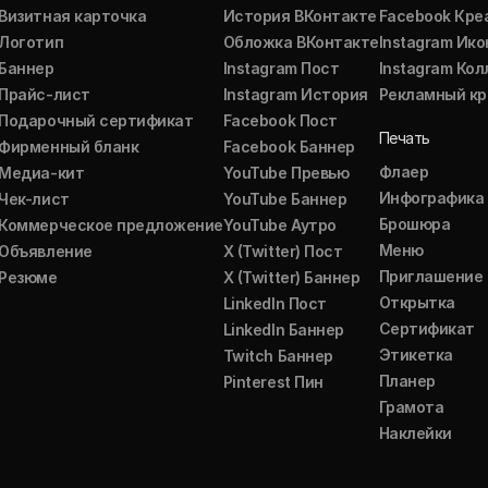
Визитная карточка
История ВКонтакте
Facebook Кре
Логотип
Обложка ВКонтакте
Instagram Ико
Баннер
Instagram Пост
Instagram Ко
Прайс-лист
Instagram История
Рекламный кр
Подарочный сертификат
Facebook Пост
Печать
Фирменный бланк
Facebook Баннер
Флаер
Медиа-кит
YouTube Превью
Инфографика
Чек-лист
YouTube Баннер
Брошюра
Коммерческое предложение
YouTube Аутро
Меню
Объявление
X (Twitter) Пост
Приглашение
Резюме
X (Twitter) Баннер
Открытка
LinkedIn Пост
Сертификат
LinkedIn Баннер
Этикетка
Twitch Баннер
Планер
Pinterest Пин
Грамота
Наклейки