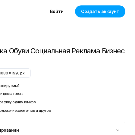
Войти
Создать аккаунт
а Обуви Социальная Реклама Бизнес
1080
x
1920
px
актируемый:
и цвета текста
графику одним кликом
положение элементов и другое
ировании