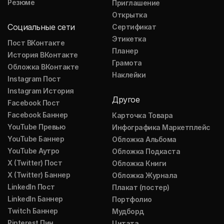
Резюме
Приглашение
Открытка
Социальные сети
Сертификат
Этикетка
Пост ВКонтакте
Планер
История ВКонтакте
Грамота
Обложка ВКонтакте
Наклейки
Instagram Пост
Instagram История
Другое
Facebook Пост
Facebook Баннер
Карточка Товара
YouTube Превью
Инфографика Маркетплейс
YouTube Баннер
Обложка Альбома
YouTube Аутро
Обложка Подкаста
X (Twitter) Пост
Обложка Книги
X (Twitter) Баннер
Обложка Журнала
LinkedIn Пост
Плакат (постер)
LinkedIn Баннер
Портфолио
Twitch Баннер
Мудборд
Pinterest Пин
Цитата