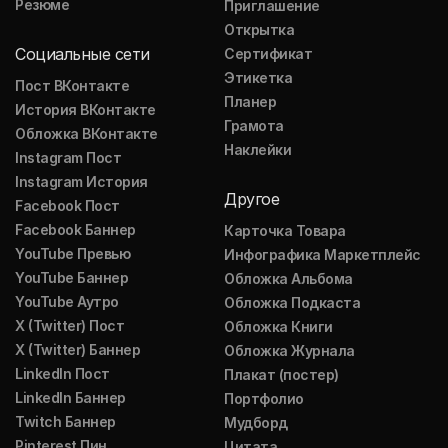
Резюме
Приглашение
Открытка
Социальные сети
Сертификат
Этикетка
Пост ВКонтакте
Планер
История ВКонтакте
Грамота
Обложка ВКонтакте
Наклейки
Instagram Пост
Instagram История
Другое
Facebook Пост
Facebook Баннер
Карточка Товара
YouTube Превью
Инфографика Маркетплейс
YouTube Баннер
Обложка Альбома
YouTube Аутро
Обложка Подкаста
X (Twitter) Пост
Обложка Книги
X (Twitter) Баннер
Обложка Журнала
LinkedIn Пост
Плакат (постер)
LinkedIn Баннер
Портфолио
Twitch Баннер
Мудборд
Pinterest Пин
Цитата