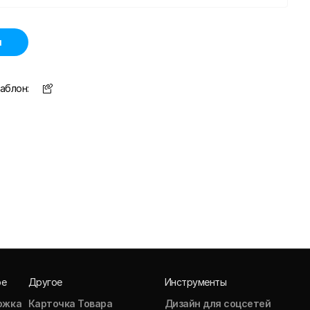
н
аблон:
ое
Другое
Инструменты
ожка
Карточка Товара
Дизайн для соцсетей