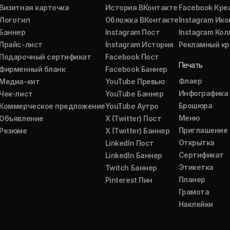
Визитная карточка
История ВКонтакте
Facebook Кре
Логотип
Обложка ВКонтакте
Instagram Ико
Баннер
Instagram Пост
Instagram Ко
Прайс-лист
Instagram История
Рекламный кр
Подарочный сертификат
Facebook Пост
Печать
Фирменный бланк
Facebook Баннер
Флаер
Медиа-кит
YouTube Превью
Инфографика
Чек-лист
YouTube Баннер
Брошюра
Коммерческое предложение
YouTube Аутро
Меню
Объявление
X (Twitter) Пост
Приглашение
Резюме
X (Twitter) Баннер
Открытка
LinkedIn Пост
Сертификат
LinkedIn Баннер
Этикетка
Twitch Баннер
Планер
Pinterest Пин
Грамота
Наклейки