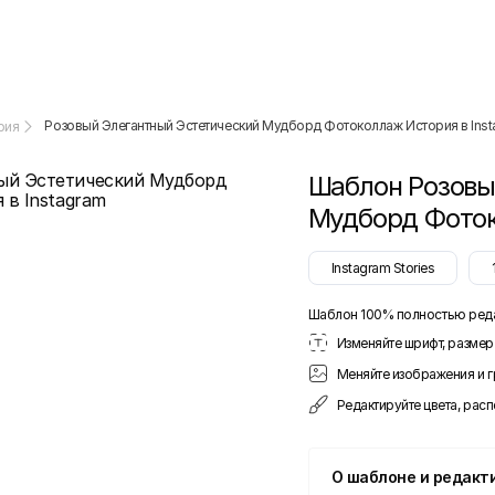
Розовый Элегантный Эстетический Мудборд Фотоколлаж История в Ins
рия
Шаблон
Розовы
Мудборд Фоток
Instagram Stories
Шаблон 100% полностью ред
Изменяйте шрифт, размер 
Меняйте изображения и 
Редактируйте цвета, рас
О шаблоне и редакт