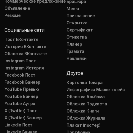
Коммерческое предложение
Брошюра
Объявление
Меню
Резюме
Приглашение
Открытка
Социальные сети
Сертификат
Этикетка
Пост ВКонтакте
Планер
История ВКонтакте
Грамота
Обложка ВКонтакте
Наклейки
Instagram Пост
Instagram История
Другое
Facebook Пост
Facebook Баннер
Карточка Товара
YouTube Превью
Инфографика Маркетплейс
YouTube Баннер
Обложка Альбома
YouTube Аутро
Обложка Подкаста
X (Twitter) Пост
Обложка Книги
X (Twitter) Баннер
Обложка Журнала
LinkedIn Пост
Плакат (постер)
LinkedIn Баннер
Портфолио