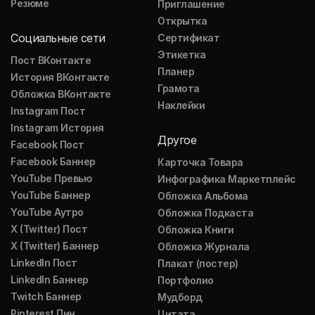
Резюме
Приглашение
Открытка
Социальные сети
Сертификат
Этикетка
Пост ВКонтакте
Планер
История ВКонтакте
Грамота
Обложка ВКонтакте
Наклейки
Instagram Пост
Instagram История
Другое
Facebook Пост
Facebook Баннер
Карточка Товара
YouTube Превью
Инфографика Маркетплейс
YouTube Баннер
Обложка Альбома
YouTube Аутро
Обложка Подкаста
X (Twitter) Пост
Обложка Книги
X (Twitter) Баннер
Обложка Журнала
LinkedIn Пост
Плакат (постер)
LinkedIn Баннер
Портфолио
Twitch Баннер
Мудборд
Pinterest Пин
Цитата