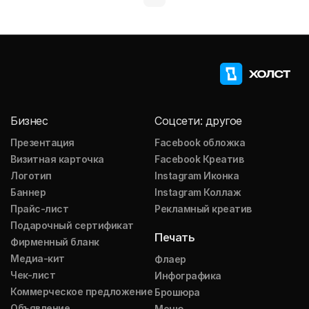
Бизнес
Соцсети: другое
Презентация
Facebook обложка
Визитная карточка
Facebook Креатив
Логотип
Instagram Иконка
Баннер
Instagram Коллаж
Прайс-лист
Рекламный креатив
Подарочный сертификат
Печать
Фирменный бланк
Медиа-кит
Флаер
Чек-лист
Инфографика
Коммерческое предложение
Брошюра
Объявление
Меню