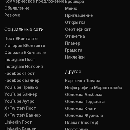
Коммерческое предложение
Брошюра
Объявление
Меню
Резюме
Приглашение
Открытка
Социальные сети
Сертификат
Этикетка
Пост ВКонтакте
Планер
История ВКонтакте
Грамота
Обложка ВКонтакте
Наклейки
Instagram Пост
Instagram История
Другое
Facebook Пост
Facebook Баннер
Карточка Товара
YouTube Превью
Инфографика Маркетплейс
YouTube Баннер
Обложка Альбома
YouTube Аутро
Обложка Подкаста
X (Twitter) Пост
Обложка Книги
X (Twitter) Баннер
Обложка Журнала
LinkedIn Пост
Плакат (постер)
LinkedIn Баннер
Портфолио