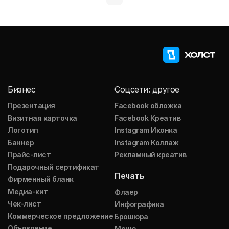
Бизнес
Соцсети: другое
Презентация
Facebook обложка
Визитная карточка
Facebook Креатив
Логотип
Instagram Иконка
Баннер
Instagram Коллаж
Прайс-лист
Рекламный креатив
Подарочный сертификат
Печать
Фирменный бланк
Медиа-кит
Флаер
Чек-лист
Инфографика
Коммерческое предложение
Брошюра
Объявление
Меню