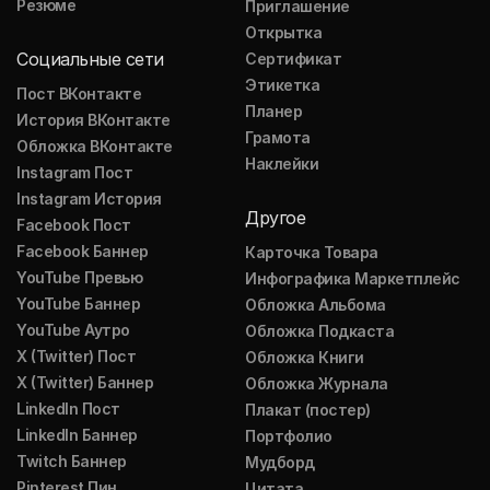
Резюме
Приглашение
Открытка
Социальные сети
Сертификат
Этикетка
Пост ВКонтакте
Планер
История ВКонтакте
Грамота
Обложка ВКонтакте
Наклейки
Instagram Пост
Instagram История
Другое
Facebook Пост
Facebook Баннер
Карточка Товара
YouTube Превью
Инфографика Маркетплейс
YouTube Баннер
Обложка Альбома
YouTube Аутро
Обложка Подкаста
X (Twitter) Пост
Обложка Книги
X (Twitter) Баннер
Обложка Журнала
LinkedIn Пост
Плакат (постер)
LinkedIn Баннер
Портфолио
Twitch Баннер
Мудборд
Pinterest Пин
Цитата