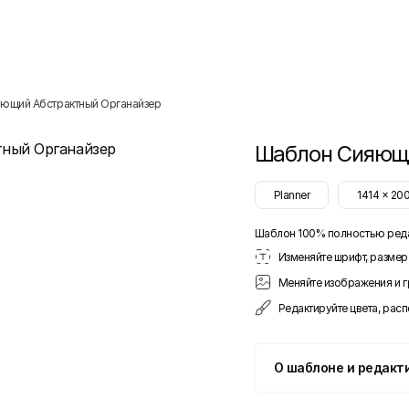
ющий Абстрактный Органайзер
Шаблон
Сияющи
Planner
1414
x
20
Шаблон 100% полностью ред
Изменяйте шрифт, размер 
Меняйте изображения и 
Редактируйте цвета, рас
О шаблоне и редакт