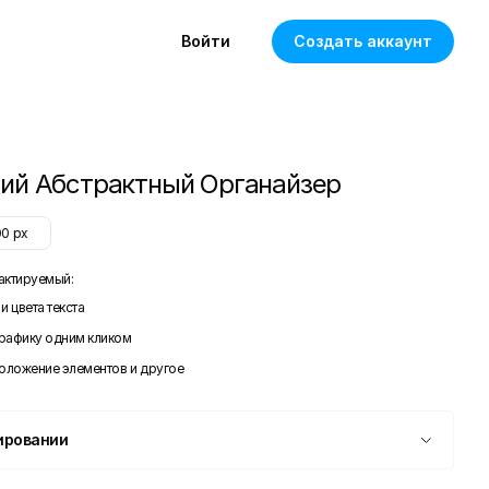
Войти
Создать аккаунт
й Абстрактный Органайзер
00
px
актируемый:
и цвета текста
графику одним кликом
положение элементов и другое
ировании