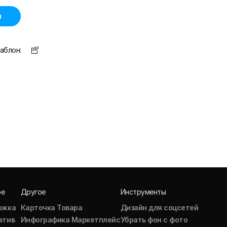
н
аблон:
ое
Другое
Инструменты
ожка
Карточка Товара
Дизайн для соцсетей
атив
Инфографика Маркетплейс
Убрать фон с фото