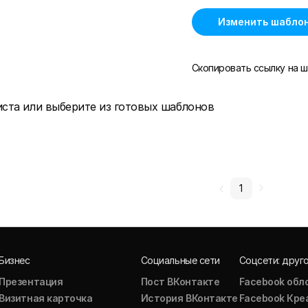
Изменить шабло
Скопировать ссылку на ш
иста или выберите из готовых шаблонов
1
Бизнес
Социальные сети
Соцсети: друг
Презентация
Пост ВКонтакте
Facebook обл
Визитная карточка
История ВКонтакте
Facebook Кре