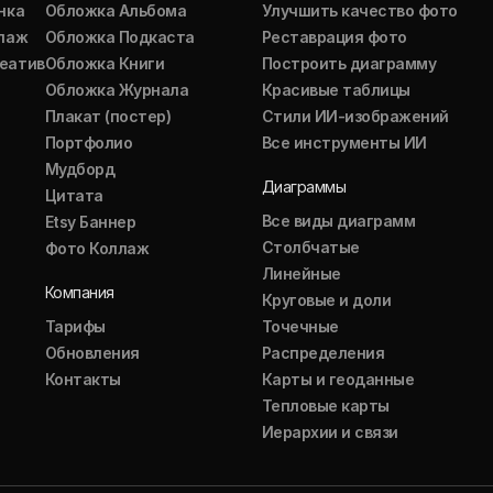
нка
Обложка Альбома
Улучшить качество фото
ллаж
Обложка Подкаста
Реставрация фото
еатив
Обложка Книги
Построить диаграмму
Обложка Журнала
Красивые таблицы
Плакат (постер)
Стили ИИ-изображений
Портфолио
Все инструменты ИИ
Мудборд
Диаграммы
Цитата
Все виды диаграмм
Etsy Баннер
Столбчатые
Фото Коллаж
Линейные
Компания
Круговые и доли
Тарифы
Точечные
Обновления
Распределения
Контакты
Карты и геоданные
Тепловые карты
Иерархии и связи