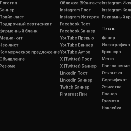
Логотип
Обложка ВКонтакте
Instagram Ико
Баннер
Instagram Пост
Instagram Ко
Прайс-лист
Instagram История
Рекламный кр
Подарочный сертификат
Facebook Пост
Печать
Фирменный бланк
Facebook Баннер
Флаер
Медиа-кит
YouTube Превью
Инфографика
Чек-лист
YouTube Баннер
Брошюра
Коммерческое предложение
YouTube Аутро
Меню
Объявление
X (Twitter) Пост
Приглашение
Резюме
X (Twitter) Баннер
Открытка
LinkedIn Пост
Сертификат
LinkedIn Баннер
Этикетка
Twitch Баннер
Планер
Pinterest Пин
Грамота
Наклейки