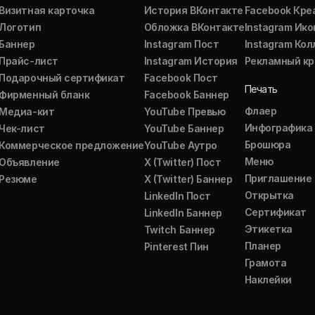
Визитная карточка
История ВКонтакте
Facebook Кре
Логотип
Обложка ВКонтакте
Instagram Ико
Баннер
Instagram Пост
Instagram Ко
Прайс-лист
Instagram История
Рекламный кр
Подарочный сертификат
Facebook Пост
Печать
Фирменный бланк
Facebook Баннер
Флаер
Медиа-кит
YouTube Превью
Инфографика
Чек-лист
YouTube Баннер
Брошюра
Коммерческое предложение
YouTube Аутро
Меню
Объявление
X (Twitter) Пост
Приглашение
Резюме
X (Twitter) Баннер
Открытка
LinkedIn Пост
Сертификат
LinkedIn Баннер
Этикетка
Twitch Баннер
Планер
Pinterest Пин
Грамота
Наклейки