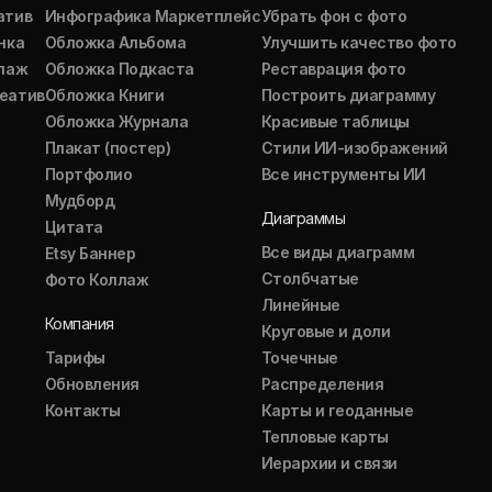
атив
Инфографика Маркетплейс
Убрать фон с фото
нка
Обложка Альбома
Улучшить качество фото
ллаж
Обложка Подкаста
Реставрация фото
еатив
Обложка Книги
Построить диаграмму
Обложка Журнала
Красивые таблицы
Плакат (постер)
Стили ИИ-изображений
Портфолио
Все инструменты ИИ
Мудборд
Диаграммы
Цитата
Все виды диаграмм
Etsy Баннер
Столбчатые
Фото Коллаж
Линейные
Компания
Круговые и доли
Тарифы
Точечные
Обновления
Распределения
Контакты
Карты и геоданные
Тепловые карты
Иерархии и связи