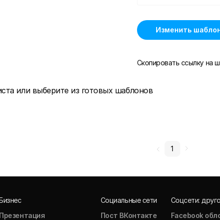
Изменить шабло
Скопировать ссылку на ш
иста или выберите из готовых шаблонов
1
Бизнес
Социальные сети
Соцсети: друг
Презентация
Пост ВКонтакте
Facebook обл