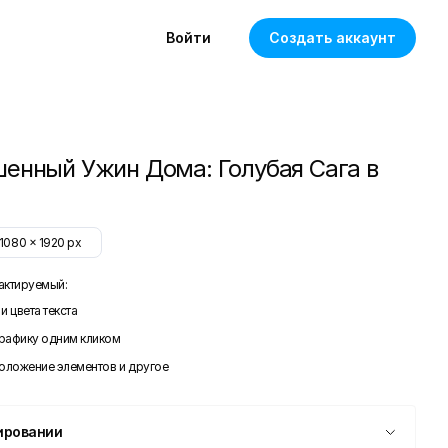
Войти
Создать аккаунт
енный Ужин Дома: Голубая Сага в
1080
x
1920
px
актируемый:
и цвета текста
графику одним кликом
положение элементов и другое
ировании