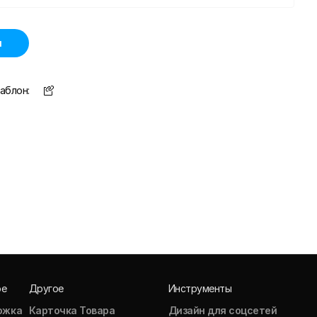
н
аблон:
ое
Другое
Инструменты
ожка
Карточка Товара
Дизайн для соцсетей