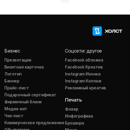
Бизнес
Соцсети: другое
Презентация
Facebook обложка
Визитная карточка
Facebook Креатив
Логотип
Instagram Иконка
Баннер
Instagram Коллаж
Прайс-лист
Рекламный креатив
Подарочный сертификат
Печать
Фирменный бланк
Медиа-кит
Флаер
Чек-лист
Инфографика
Коммерческое предложение
Брошюра
Объявление
Меню