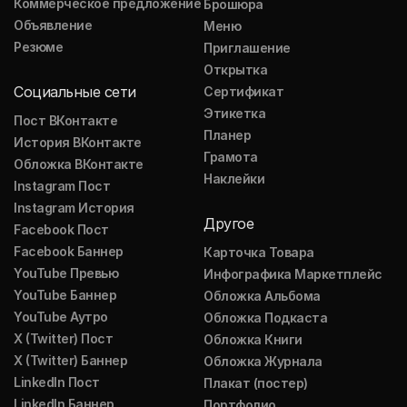
Коммерческое предложение
Брошюра
Объявление
Меню
Резюме
Приглашение
Открытка
Социальные сети
Сертификат
Этикетка
Пост ВКонтакте
Планер
История ВКонтакте
Грамота
Обложка ВКонтакте
Наклейки
Instagram Пост
Instagram История
Другое
Facebook Пост
Facebook Баннер
Карточка Товара
YouTube Превью
Инфографика Маркетплейс
YouTube Баннер
Обложка Альбома
YouTube Аутро
Обложка Подкаста
X (Twitter) Пост
Обложка Книги
X (Twitter) Баннер
Обложка Журнала
LinkedIn Пост
Плакат (постер)
LinkedIn Баннер
Портфолио