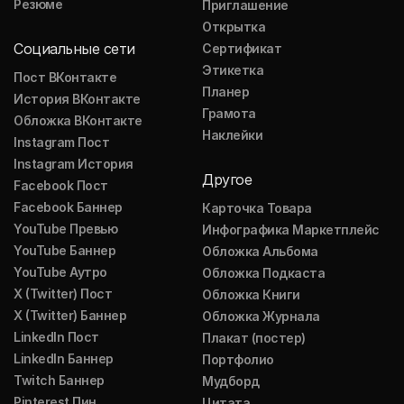
Резюме
Приглашение
Открытка
Социальные сети
Сертификат
Этикетка
Пост ВКонтакте
Планер
История ВКонтакте
Грамота
Обложка ВКонтакте
Наклейки
Instagram Пост
Instagram История
Другое
Facebook Пост
Facebook Баннер
Карточка Товара
YouTube Превью
Инфографика Маркетплейс
YouTube Баннер
Обложка Альбома
YouTube Аутро
Обложка Подкаста
X (Twitter) Пост
Обложка Книги
X (Twitter) Баннер
Обложка Журнала
LinkedIn Пост
Плакат (постер)
LinkedIn Баннер
Портфолио
Twitch Баннер
Мудборд
Pinterest Пин
Цитата