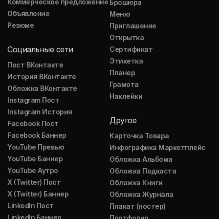
Коммерческое предложение
Брошюра
Объявление
Меню
Резюме
Приглашение
Открытка
Социальные сети
Сертификат
Этикетка
Пост ВКонтакте
Планер
История ВКонтакте
Грамота
Обложка ВКонтакте
Наклейки
Instagram Пост
Instagram История
Другое
Facebook Пост
Facebook Баннер
Карточка Товара
YouTube Превью
Инфографика Маркетплейс
YouTube Баннер
Обложка Альбома
YouTube Аутро
Обложка Подкаста
X (Twitter) Пост
Обложка Книги
X (Twitter) Баннер
Обложка Журнала
LinkedIn Пост
Плакат (постер)
LinkedIn Баннер
Портфолио