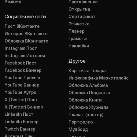
Резюме
Приглашение
Открытка
Социальные сети
Сертификат
Этикетка
Пост ВКонтакте
Планер
История ВКонтакте
Грамота
Обложка ВКонтакте
Наклейки
Instagram Пост
Instagram История
Другое
Facebook Пост
Facebook Баннер
Карточка Товара
YouTube Превью
Инфографика Маркетплейс
YouTube Баннер
Обложка Альбома
YouTube Аутро
Обложка Подкаста
X (Twitter) Пост
Обложка Книги
X (Twitter) Баннер
Обложка Журнала
LinkedIn Пост
Плакат (постер)
LinkedIn Баннер
Портфолио
Twitch Баннер
Мудборд
Pinterest Пин
Цитата