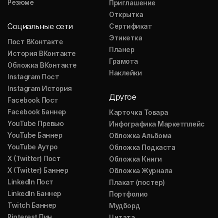
Резюме
Приглашение
Открытка
Социальные сети
Сертификат
Этикетка
Пост ВКонтакте
Планер
История ВКонтакте
Грамота
Обложка ВКонтакте
Наклейки
Instagram Пост
Instagram История
Другое
Facebook Пост
Facebook Баннер
Карточка Товара
YouTube Превью
Инфографика Маркетплейс
YouTube Баннер
Обложка Альбома
YouTube Аутро
Обложка Подкаста
X (Twitter) Пост
Обложка Книги
X (Twitter) Баннер
Обложка Журнала
LinkedIn Пост
Плакат (постер)
LinkedIn Баннер
Портфолио
Twitch Баннер
Мудборд
Pinterest Пин
Цитата