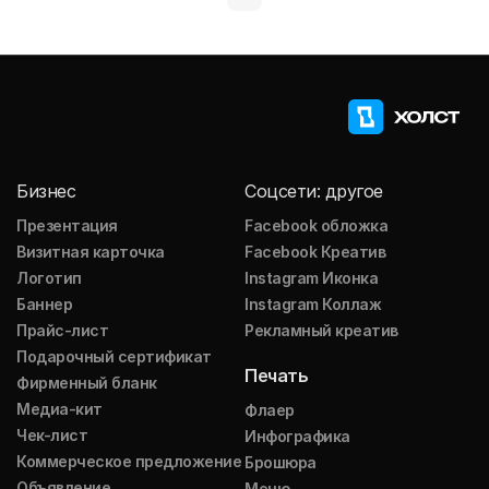
Бизнес
Соцсети: другое
Презентация
Facebook обложка
Визитная карточка
Facebook Креатив
Логотип
Instagram Иконка
Баннер
Instagram Коллаж
Прайс-лист
Рекламный креатив
Подарочный сертификат
Печать
Фирменный бланк
Медиа-кит
Флаер
Чек-лист
Инфографика
Коммерческое предложение
Брошюра
Объявление
Меню