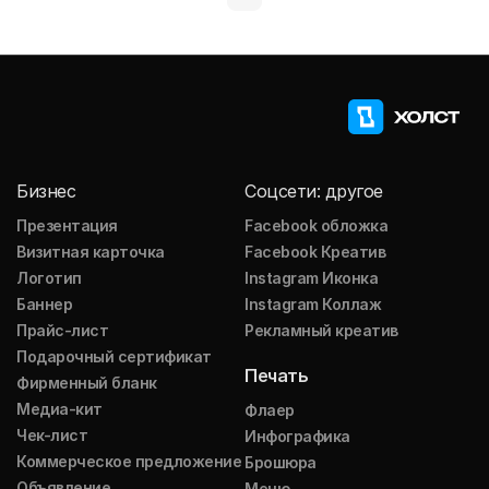
Бизнес
Соцсети: другое
Презентация
Facebook обложка
Визитная карточка
Facebook Креатив
Логотип
Instagram Иконка
Баннер
Instagram Коллаж
Прайс-лист
Рекламный креатив
Подарочный сертификат
Печать
Фирменный бланк
Медиа-кит
Флаер
Чек-лист
Инфографика
Коммерческое предложение
Брошюра
Объявление
Меню