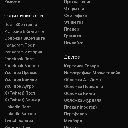
Резюме
Приглашение
Открытка
Социальные сети
Сертификат
Этикетка
Пост ВКонтакте
Планер
История ВКонтакте
Грамота
Обложка ВКонтакте
Наклейки
Instagram Пост
Instagram История
Другое
Facebook Пост
Facebook Баннер
Карточка Товара
YouTube Превью
Инфографика Маркетплейс
YouTube Баннер
Обложка Альбома
YouTube Аутро
Обложка Подкаста
X (Twitter) Пост
Обложка Книги
X (Twitter) Баннер
Обложка Журнала
LinkedIn Пост
Плакат (постер)
LinkedIn Баннер
Портфолио
Twitch Баннер
Мудборд
Pinterest Пин
Цитата