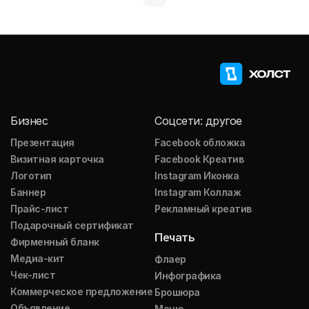
Бизнес
Соцсети: другое
Презентация
Facebook обложка
Визитная карточка
Facebook Креатив
Логотип
Instagram Иконка
Баннер
Instagram Коллаж
Прайс-лист
Рекламный креатив
Подарочный сертификат
Печать
Фирменный бланк
Медиа-кит
Флаер
Чек-лист
Инфографика
Коммерческое предложение
Брошюра
Объявление
Меню