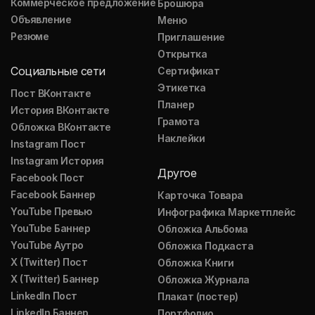
Коммерческое предложение
Брошюра
Объявление
Меню
Резюме
Приглашение
Открытка
Социальные сети
Сертификат
Этикетка
Пост ВКонтакте
Планер
История ВКонтакте
Грамота
Обложка ВКонтакте
Наклейки
Instagram Пост
Instagram История
Другое
Facebook Пост
Facebook Баннер
Карточка Товара
YouTube Превью
Инфографика Маркетплейс
YouTube Баннер
Обложка Альбома
YouTube Аутро
Обложка Подкаста
X (Twitter) Пост
Обложка Книги
X (Twitter) Баннер
Обложка Журнала
LinkedIn Пост
Плакат (постер)
LinkedIn Баннер
Портфолио