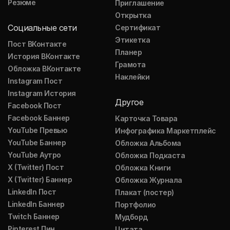
Резюме
Приглашение
Открытка
Социальные сети
Сертификат
Этикетка
Пост ВКонтакте
Планер
История ВКонтакте
Грамота
Обложка ВКонтакте
Наклейки
Instagram Пост
Instagram История
Другое
Facebook Пост
Facebook Баннер
Карточка Товара
YouTube Превью
Инфографика Маркетплейс
YouTube Баннер
Обложка Альбома
YouTube Аутро
Обложка Подкаста
X (Twitter) Пост
Обложка Книги
X (Twitter) Баннер
Обложка Журнала
LinkedIn Пост
Плакат (постер)
LinkedIn Баннер
Портфолио
Twitch Баннер
Мудборд
Pinterest Пин
Цитата