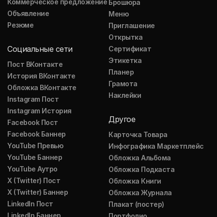
Коммерческое предложение
Брошюра
Объявление
Меню
Резюме
Приглашение
Открытка
Социальные сети
Сертификат
Этикетка
Пост ВКонтакте
Планер
История ВКонтакте
Грамота
Обложка ВКонтакте
Наклейки
Instagram Пост
Instagram История
Другое
Facebook Пост
Facebook Баннер
Карточка Товара
YouTube Превью
Инфографика Маркетплейс
YouTube Баннер
Обложка Альбома
YouTube Аутро
Обложка Подкаста
X (Twitter) Пост
Обложка Книги
X (Twitter) Баннер
Обложка Журнала
LinkedIn Пост
Плакат (постер)
LinkedIn Баннер
Портфолио