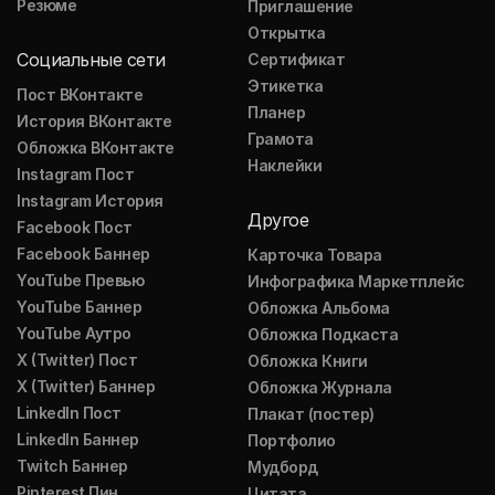
Резюме
Приглашение
Открытка
Социальные сети
Сертификат
Этикетка
Пост ВКонтакте
Планер
История ВКонтакте
Грамота
Обложка ВКонтакте
Наклейки
Instagram Пост
Instagram История
Другое
Facebook Пост
Facebook Баннер
Карточка Товара
YouTube Превью
Инфографика Маркетплейс
YouTube Баннер
Обложка Альбома
YouTube Аутро
Обложка Подкаста
X (Twitter) Пост
Обложка Книги
X (Twitter) Баннер
Обложка Журнала
LinkedIn Пост
Плакат (постер)
LinkedIn Баннер
Портфолио
Twitch Баннер
Мудборд
Pinterest Пин
Цитата