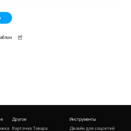
н
аблон:
ое
Другое
Инструменты
ожка
Карточка Товара
Дизайн для соцсетей