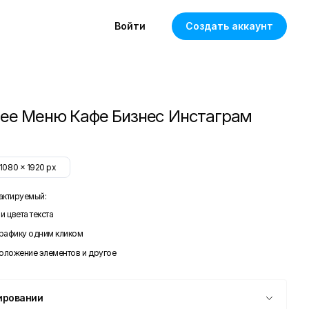
Войти
Создать аккаунт
ее Меню Кафе Бизнес Инстаграм
1080
x
1920
px
актируемый:
и цвета текста
графику одним кликом
положение элементов и другое
ировании