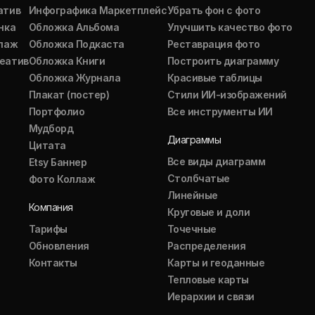
атив
Инфографика Маркетплейс
Убрать фон с фото
нка
Обложка Альбома
Улучшить качество фото
ллаж
Обложка Подкаста
Реставрация фото
еатив
Обложка Книги
Построить диаграмму
Обложка Журнала
Красивые таблицы
Плакат (постер)
Стили ИИ-изображений
Портфолио
Все инструменты ИИ
Мудборд
Диаграммы
Цитата
Все виды диаграмм
Etsy Баннер
Столбчатые
Фото Коллаж
Линейные
Компания
Круговые и доли
Тарифы
Точечные
Обновления
Распределения
Контакты
Карты и геоданные
Тепловые карты
Иерархии и связи