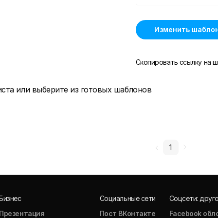
Изменить шабло
Скопировать ссылку на ш
иста или выберите из готовых шаблонов
1
Бизнес
Социальные сети
Соцсети: друг
Презентация
Пост ВКонтакте
Facebook обл