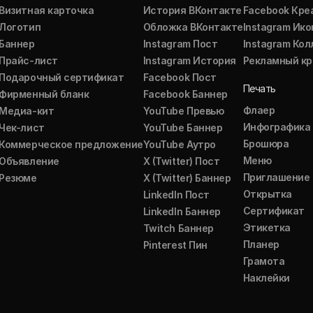
Визитная карточка
История ВКонтакте
Facebook Кре
Логотип
Обложка ВКонтакте
Instagram Ико
Баннер
Instagram Пост
Instagram Ко
Прайс-лист
Instagram История
Рекламный кр
Подарочный сертификат
Facebook Пост
Печать
Фирменный бланк
Facebook Баннер
Флаер
Медиа-кит
YouTube Превью
Инфографика
Чек-лист
YouTube Баннер
Брошюра
Коммерческое предложение
YouTube Аутро
Меню
Объявление
X (Twitter) Пост
Приглашение
Резюме
X (Twitter) Баннер
Открытка
LinkedIn Пост
Сертификат
LinkedIn Баннер
Этикетка
Twitch Баннер
Планер
Pinterest Пин
Грамота
Наклейки