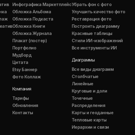
атив
Инфографика Маркетплейс
Убрать фон с фото
нка
Обложка Альбома
Улучшить качество фото
ллаж
Обложка Подкаста
Реставрация фото
еатив
Обложка Книги
Построить диаграмму
Обложка Журнала
Красивые таблицы
Плакат (постер)
Стили ИИ-изображений
Портфолио
Все инструменты ИИ
Мудборд
Диаграммы
Цитата
Все виды диаграмм
Etsy Баннер
Столбчатые
Фото Коллаж
Линейные
Компания
Круговые и доли
Тарифы
Точечные
Обновления
Распределения
Контакты
Карты и геоданные
Тепловые карты
Иерархии и связи