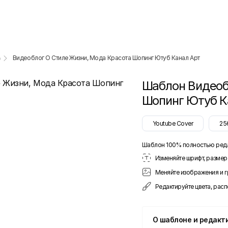
Видеоблог О Стиле Жизни, Мода Красота Шопинг Ютуб Канал Арт
р
Шаблон
Видеоб
Шопинг Ютуб К
Youtube Cover
25
Шаблон 100% полностью ред
Изменяйте шрифт, размер 
Меняйте изображения и 
Редактируйте цвета, рас
О шаблоне и редакт