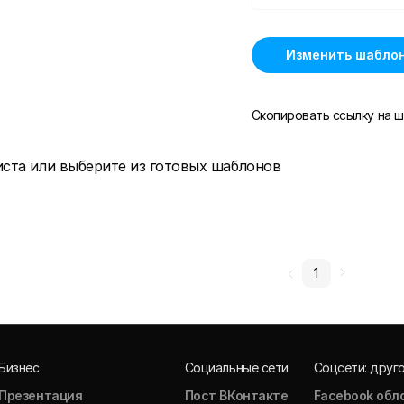
Изменить шабло
Скопировать ссылку на ш
иста или выберите из готовых шаблонов
1
Бизнес
Социальные сети
Соцсети: друг
Презентация
Пост ВКонтакте
Facebook обл