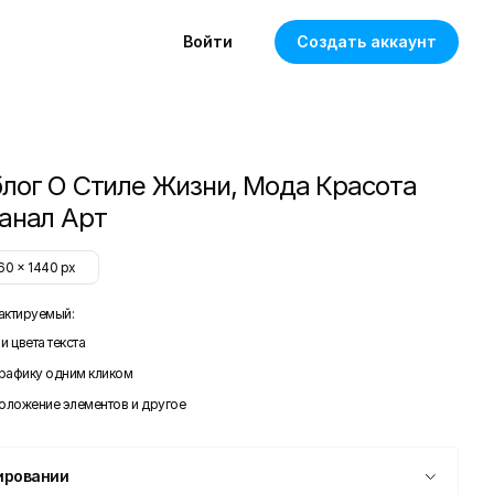
Войти
Создать аккаунт
лог О Стиле Жизни, Мода Красота
анал Арт
60
x
1440
px
актируемый:
и цвета текста
графику одним кликом
положение элементов и другое
ировании