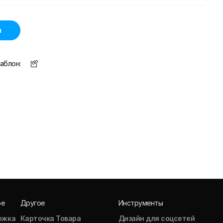
н
аблон:
ое
Другое
Инструменты
ожка
Карточка Товара
Дизайн для соцсетей