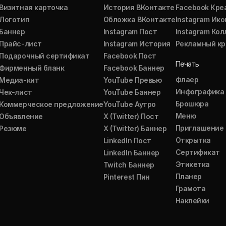
Визитная карточка
История ВКонтакте
Facebook Кре
Логотип
Обложка ВКонтакте
Instagram Ико
Баннер
Instagram Пост
Instagram Ко
Прайс-лист
Instagram История
Рекламный кр
Подарочный сертификат
Facebook Пост
Печать
Фирменный бланк
Facebook Баннер
Флаер
Медиа-кит
YouTube Превью
Инфографика
Чек-лист
YouTube Баннер
Брошюра
Коммерческое предложение
YouTube Аутро
Меню
Объявление
X (Twitter) Пост
Приглашение
Резюме
X (Twitter) Баннер
Открытка
LinkedIn Пост
Сертификат
LinkedIn Баннер
Этикетка
Twitch Баннер
Планер
Pinterest Пин
Грамота
Наклейки