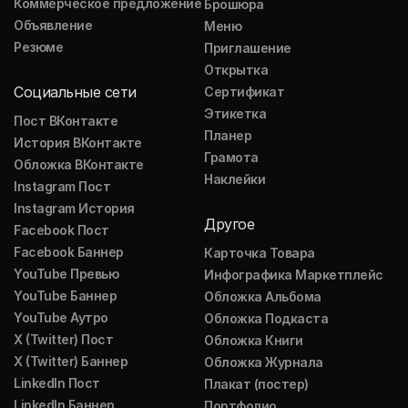
Коммерческое предложение
Брошюра
Объявление
Меню
Резюме
Приглашение
Открытка
Социальные сети
Сертификат
Этикетка
Пост ВКонтакте
Планер
История ВКонтакте
Грамота
Обложка ВКонтакте
Наклейки
Instagram Пост
Instagram История
Другое
Facebook Пост
Facebook Баннер
Карточка Товара
YouTube Превью
Инфографика Маркетплейс
YouTube Баннер
Обложка Альбома
YouTube Аутро
Обложка Подкаста
X (Twitter) Пост
Обложка Книги
X (Twitter) Баннер
Обложка Журнала
LinkedIn Пост
Плакат (постер)
LinkedIn Баннер
Портфолио