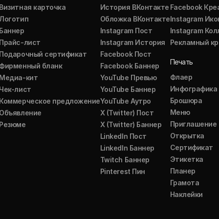
Визитная карточка
История ВКонтакте
Facebook Кре
Логотип
Обложка ВКонтакте
Instagram Ико
Баннер
Instagram Пост
Instagram Ко
Прайс-лист
Instagram История
Рекламный кр
Подарочный сертификат
Facebook Пост
Печать
Фирменный бланк
Facebook Баннер
Флаер
Медиа-кит
YouTube Превью
Инфографика
Чек-лист
YouTube Баннер
Брошюра
Коммерческое предложение
YouTube Аутро
Меню
Объявление
X (Twitter) Пост
Приглашение
Резюме
X (Twitter) Баннер
Открытка
LinkedIn Пост
Сертификат
LinkedIn Баннер
Этикетка
Twitch Баннер
Планер
Pinterest Пин
Грамота
Наклейки