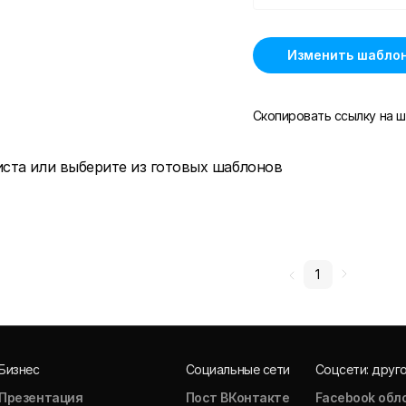
Изменить шабло
Скопировать ссылку на ш
иста или выберите из готовых шаблонов
1
Бизнес
Социальные сети
Соцсети: друг
Презентация
Пост ВКонтакте
Facebook обл