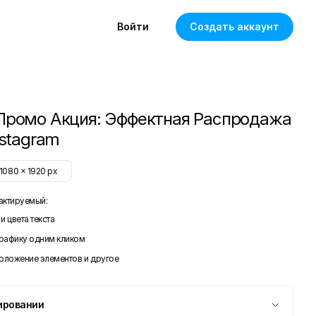
Войти
Создать аккаунт
Промо Акция: Эффектная Распродажа
nstagram
1080
x
1920
px
актируемый:
и цвета текста
графику одним кликом
положение элементов и другое
ировании