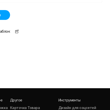
н
аблон:
ое
Другое
Инструменты
ожка
Карточка Товара
Дизайн для соцсетей