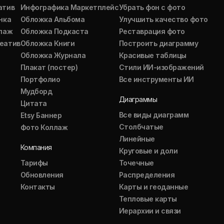
атив
Инфографика Маркетплейс
Убрать фон с фото
нка
Обложка Альбома
Улучшить качество фото
ллаж
Обложка Подкаста
Реставрация фото
еатив
Обложка Книги
Построить диаграмму
Обложка Журнала
Красивые таблицы
Плакат (постер)
Стили ИИ-изображений
Портфолио
Все инструменты ИИ
Мудборд
Диаграммы
Цитата
Все виды диаграмм
Etsy Баннер
Столбчатые
Фото Коллаж
Линейные
Компания
Круговые и доли
Тарифы
Точечные
Обновления
Распределения
Контакты
Карты и геоданные
Тепловые карты
Иерархии и связи