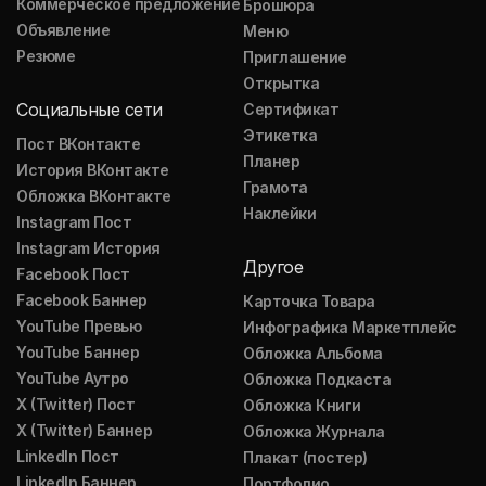
Коммерческое предложение
Брошюра
Объявление
Меню
Резюме
Приглашение
Открытка
Социальные сети
Сертификат
Этикетка
Пост ВКонтакте
Планер
История ВКонтакте
Грамота
Обложка ВКонтакте
Наклейки
Instagram Пост
Instagram История
Другое
Facebook Пост
Facebook Баннер
Карточка Товара
YouTube Превью
Инфографика Маркетплейс
YouTube Баннер
Обложка Альбома
YouTube Аутро
Обложка Подкаста
X (Twitter) Пост
Обложка Книги
X (Twitter) Баннер
Обложка Журнала
LinkedIn Пост
Плакат (постер)
LinkedIn Баннер
Портфолио