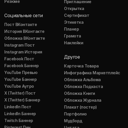
Резюме
Приглашение
Открытка
Социальные сети
Сертификат
Этикетка
Пост ВКонтакте
Планер
История ВКонтакте
Грамота
Обложка ВКонтакте
Наклейки
Instagram Пост
Instagram История
Другое
Facebook Пост
Facebook Баннер
Карточка Товара
YouTube Превью
Инфографика Маркетплейс
YouTube Баннер
Обложка Альбома
YouTube Аутро
Обложка Подкаста
X (Twitter) Пост
Обложка Книги
X (Twitter) Баннер
Обложка Журнала
LinkedIn Пост
Плакат (постер)
LinkedIn Баннер
Портфолио
Twitch Баннер
Мудборд
Pinterest Пин
Цитата