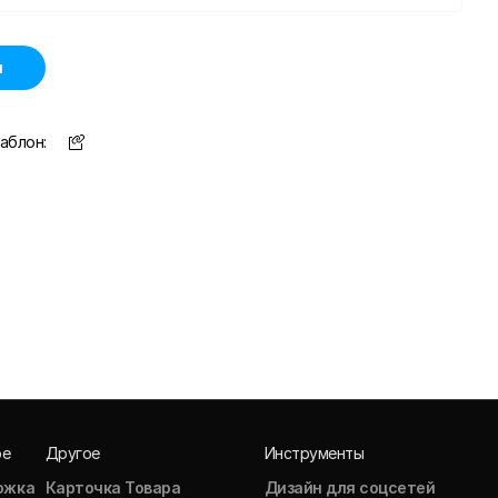
н
аблон:
ое
Другое
Инструменты
ожка
Карточка Товара
Дизайн для соцсетей