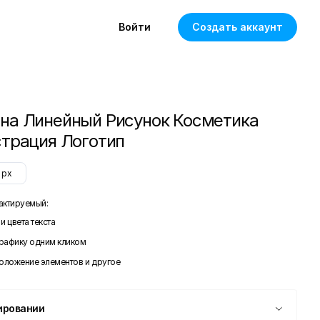
Войти
Создать аккаунт
а Линейный Рисунок Косметика
трация Логотип
px
актируемый:
и цвета текста
графику одним кликом
положение элементов и другое
ировании