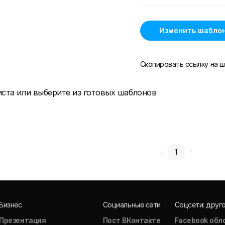
Изменить шабло
Скопировать ссылку на ш
иста или выберите из готовых шаблонов
1
Бизнес
Социальные сети
Соцсети: друг
Презентация
Пост ВКонтакте
Facebook обл