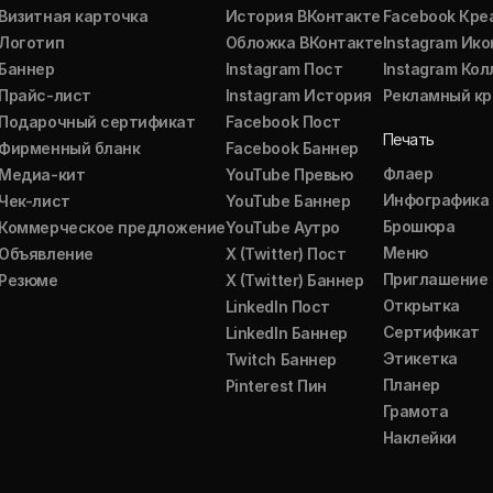
Визитная карточка
История ВКонтакте
Facebook Кре
Логотип
Обложка ВКонтакте
Instagram Ико
Баннер
Instagram Пост
Instagram Ко
Прайс-лист
Instagram История
Рекламный кр
Подарочный сертификат
Facebook Пост
Печать
Фирменный бланк
Facebook Баннер
Флаер
Медиа-кит
YouTube Превью
Инфографика
Чек-лист
YouTube Баннер
Брошюра
Коммерческое предложение
YouTube Аутро
Меню
Объявление
X (Twitter) Пост
Приглашение
Резюме
X (Twitter) Баннер
Открытка
LinkedIn Пост
Сертификат
LinkedIn Баннер
Этикетка
Twitch Баннер
Планер
Pinterest Пин
Грамота
Наклейки