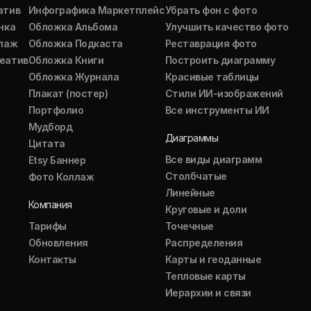
атив
Инфографика Маркетплейс
Убрать фон с фото
нка
Обложка Альбома
Улучшить качество фото
ллаж
Обложка Подкаста
Реставрация фото
еатив
Обложка Книги
Построить диаграмму
Обложка Журнала
Красивые таблицы
Плакат (постер)
Стили ИИ-изображений
Портфолио
Все инструменты ИИ
Мудборд
Диаграммы
Цитата
Все виды диаграмм
Etsy Баннер
Столбчатые
Фото Коллаж
Линейные
Компания
Круговые и доли
Тарифы
Точечные
Обновления
Распределения
Контакты
Карты и геоданные
Тепловые карты
Иерархии и связи