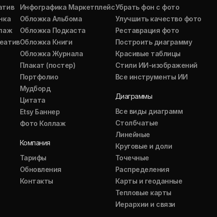
атив
Инфографика Маркетплейс
Убрать фон с фото
нка
Обложка Альбома
Улучшить качество фото
ллаж
Обложка Подкаста
Реставрация фото
еатив
Обложка Книги
Построить диаграмму
Обложка Журнала
Красивые таблицы
Плакат (постер)
Стили ИИ-изображений
Портфолио
Все инструменты ИИ
Мудборд
Диаграммы
Цитата
Все виды диаграмм
Etsy Баннер
Столбчатые
Фото Коллаж
Линейные
Компания
Круговые и доли
Тарифы
Точечные
Обновления
Распределения
Контакты
Карты и геоданные
Тепловые карты
Иерархии и связи