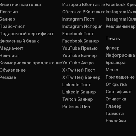
Визитная карточка
История ВКонтакте
Facebook Кре
Логотип
Обложка ВКонтакте
Instagram Ико
Баннер
Instagram Пост
Instagram Ко
Прайс-лист
Instagram История
Рекламный кр
Подарочный сертификат
Facebook Пост
Печать
Фирменный бланк
Facebook Баннер
Флаер
Медиа-кит
YouTube Превью
Инфографика
Чек-лист
YouTube Баннер
Брошюра
Коммерческое предложение
YouTube Аутро
Меню
Объявление
X (Twitter) Пост
Приглашение
Резюме
X (Twitter) Баннер
Открытка
LinkedIn Пост
Сертификат
LinkedIn Баннер
Этикетка
Twitch Баннер
Планер
Pinterest Пин
Грамота
Наклейки