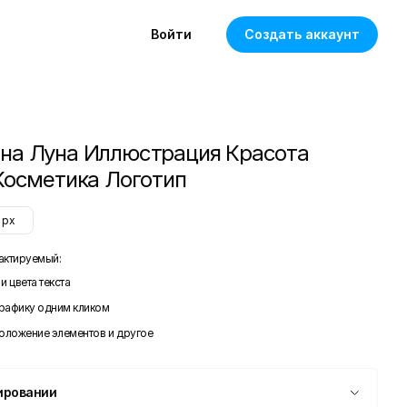
Войти
Создать аккаунт
а Луна Иллюстрация Красота
Косметика Логотип
px
актируемый:
и цвета текста
графику одним кликом
положение элементов и другое
ировании