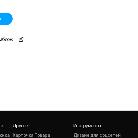
н
аблон:
ое
Другое
Инструменты
ожка
Карточка Товара
Дизайн для соцсетей