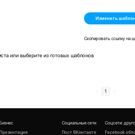
Изменить шабло
Скопировать ссылку на ш
иста или выберите из готовых шаблонов
1
Бизнес
Социальные сети
Соцсети: друг
Презентация
Пост ВКонтакте
Facebook обл