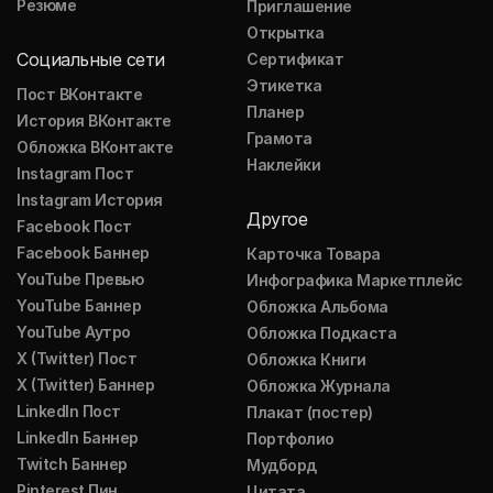
Резюме
Приглашение
Открытка
Социальные сети
Сертификат
Этикетка
Пост ВКонтакте
Планер
История ВКонтакте
Грамота
Обложка ВКонтакте
Наклейки
Instagram Пост
Instagram История
Другое
Facebook Пост
Facebook Баннер
Карточка Товара
YouTube Превью
Инфографика Маркетплейс
YouTube Баннер
Обложка Альбома
YouTube Аутро
Обложка Подкаста
X (Twitter) Пост
Обложка Книги
X (Twitter) Баннер
Обложка Журнала
LinkedIn Пост
Плакат (постер)
LinkedIn Баннер
Портфолио
Twitch Баннер
Мудборд
Pinterest Пин
Цитата