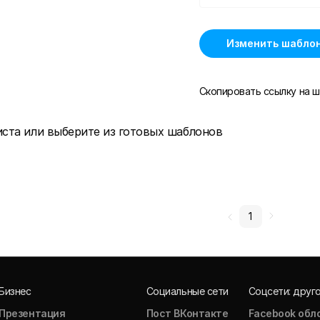
Изменить шабло
Скопировать ссылку на ш
иста или выберите из готовых шаблонов
1
Бизнес
Социальные сети
Соцсети: друг
Презентация
Пост ВКонтакте
Facebook обл