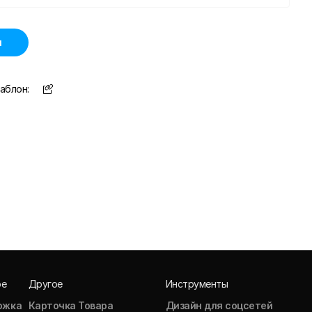
н
аблон:
ое
Другое
Инструменты
ожка
Карточка Товара
Дизайн для соцсетей