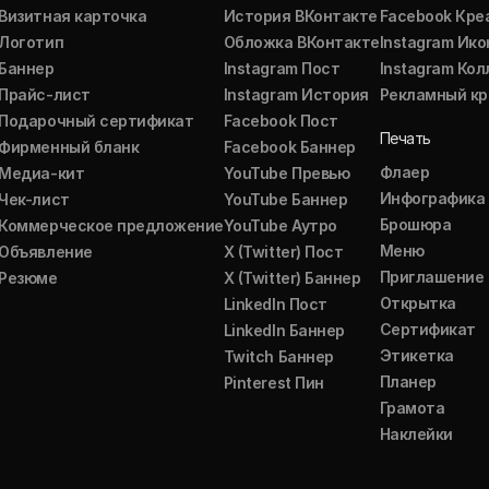
Визитная карточка
История ВКонтакте
Facebook Кре
Логотип
Обложка ВКонтакте
Instagram Ико
Баннер
Instagram Пост
Instagram Ко
Прайс-лист
Instagram История
Рекламный кр
Подарочный сертификат
Facebook Пост
Печать
Фирменный бланк
Facebook Баннер
Флаер
Медиа-кит
YouTube Превью
Инфографика
Чек-лист
YouTube Баннер
Брошюра
Коммерческое предложение
YouTube Аутро
Меню
Объявление
X (Twitter) Пост
Приглашение
Резюме
X (Twitter) Баннер
Открытка
LinkedIn Пост
Сертификат
LinkedIn Баннер
Этикетка
Twitch Баннер
Планер
Pinterest Пин
Грамота
Наклейки