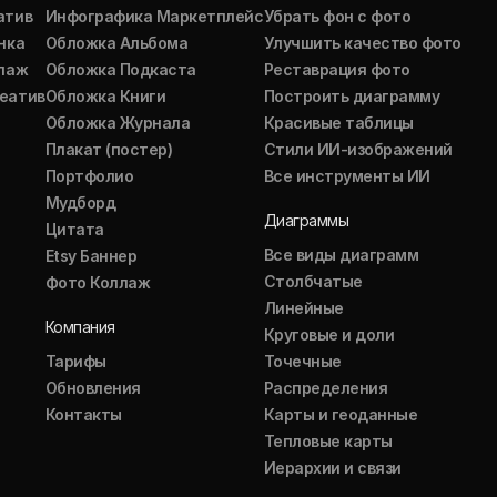
атив
Инфографика Маркетплейс
Убрать фон с фото
нка
Обложка Альбома
Улучшить качество фото
ллаж
Обложка Подкаста
Реставрация фото
еатив
Обложка Книги
Построить диаграмму
Обложка Журнала
Красивые таблицы
Плакат (постер)
Стили ИИ-изображений
Портфолио
Все инструменты ИИ
Мудборд
Диаграммы
Цитата
Все виды диаграмм
Etsy Баннер
Столбчатые
Фото Коллаж
Линейные
Компания
Круговые и доли
Тарифы
Точечные
Обновления
Распределения
Контакты
Карты и геоданные
Тепловые карты
Иерархии и связи