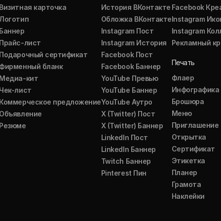
Визитная карточка
История ВКонтакте
Facebook Кре
Логотип
Обложка ВКонтакте
Instagram Ико
Баннер
Instagram Пост
Instagram Ко
Прайс-лист
Instagram История
Рекламный кр
Подарочный сертификат
Facebook Пост
Печать
Фирменный бланк
Facebook Баннер
Флаер
Медиа-кит
YouTube Превью
Инфографика
Чек-лист
YouTube Баннер
Брошюра
Коммерческое предложение
YouTube Аутро
Меню
Объявление
X (Twitter) Пост
Приглашение
Резюме
X (Twitter) Баннер
Открытка
LinkedIn Пост
Сертификат
LinkedIn Баннер
Этикетка
Twitch Баннер
Планер
Pinterest Пин
Грамота
Наклейки