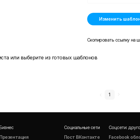
Изменить шабло
Скопировать ссылку на ш
иста или выберите из готовых шаблонов
1
Бизнес
Социальные сети
Соцсети: друг
Презентация
Пост ВКонтакте
Facebook обл