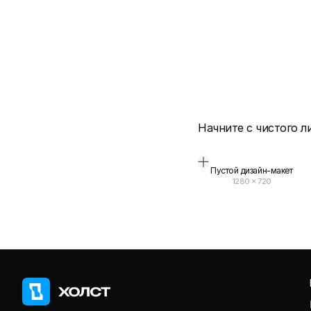
Начните с чистого л
Пустой дизайн-макет
1280
×
720