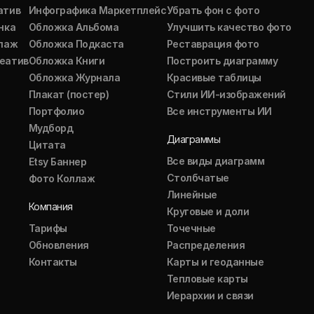
атив
Инфографика Маркетплейс
Убрать фон с фото
нка
Обложка Альбома
Улучшить качество фото
ллаж
Обложка Подкаста
Реставрация фото
еатив
Обложка Книги
Построить диаграмму
Обложка Журнала
Красивые таблицы
Плакат (постер)
Стили ИИ-изображений
Портфолио
Все инструменты ИИ
Мудборд
Диаграммы
Цитата
Все виды диаграмм
Etsy Баннер
Столбчатые
Фото Коллаж
Линейные
Компания
Круговые и доли
Тарифы
Точечные
Обновления
Распределения
Контакты
Карты и геоданные
Тепловые карты
Иерархии и связи