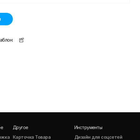
н
аблон:
ое
Другое
Инструменты
ожка
Карточка Товара
Дизайн для соцсетей