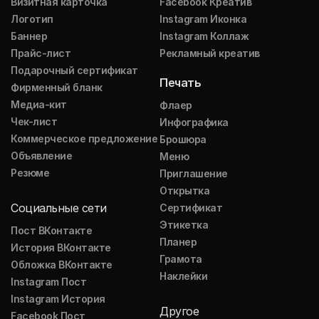
Визитная карточка
Facebook Креатив
Логотип
Instagram Иконка
Баннер
Instagram Коллаж
Прайс-лист
Рекламный креатив
Подарочный сертификат
Печать
Фирменный бланк
Медиа-кит
Флаер
Чек-лист
Инфографика
Коммерческое предложение
Брошюра
Объявление
Меню
Резюме
Приглашение
Открытка
Социальные сети
Сертификат
Этикетка
Пост ВКонтакте
Планер
История ВКонтакте
Грамота
Обложка ВКонтакте
Наклейки
Instagram Пост
Instagram История
Другое
Facebook Пост