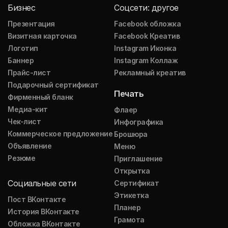
Бизнес
Соцсети: другое
Презентация
Facebook обложка
Визитная карточка
Facebook Креатив
Логотип
Instagram Иконка
Баннер
Instagram Коллаж
Прайс-лист
Рекламный креатив
Подарочный сертификат
Печать
Фирменный бланк
Медиа-кит
Флаер
Чек-лист
Инфографика
Коммерческое предложение
Брошюра
Объявление
Меню
Резюме
Приглашение
Открытка
Социальные сети
Сертификат
Этикетка
Пост ВКонтакте
Планер
История ВКонтакте
Грамота
Обложка ВКонтакте