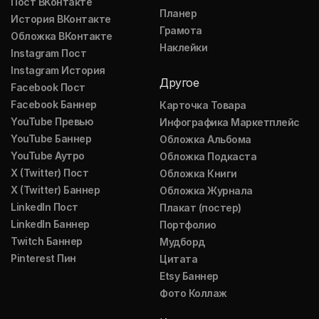
Пост ВКонтакте
Планер
История ВКонтакте
Грамота
Обложка ВКонтакте
Наклейки
Instagram Пост
Instagram История
Другое
Facebook Пост
Facebook Баннер
Карточка Товара
YouTube Превью
Инфографика Маркетплейс
YouTube Баннер
Обложка Альбома
YouTube Аутро
Обложка Подкаста
X (Twitter) Пост
Обложка Книги
X (Twitter) Баннер
Обложка Журнала
LinkedIn Пост
Плакат (постер)
LinkedIn Баннер
Портфолио
Twitch Баннер
Мудборд
Pinterest Пин
Цитата
Etsy Баннер
Фото Коллаж