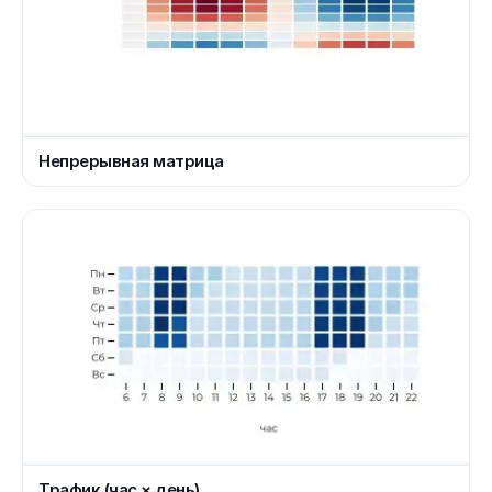
Непрерывная матрица
Трафик (час × день)