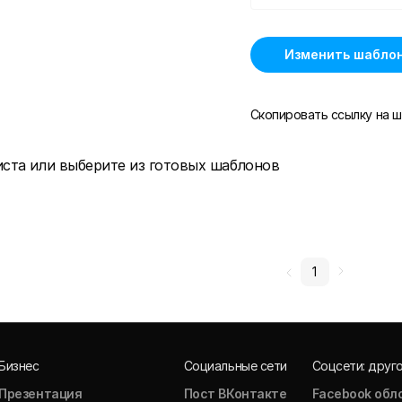
Изменить шабло
Скопировать ссылку на ш
иста или выберите из готовых шаблонов
1
Бизнес
Социальные сети
Соцсети: друг
Презентация
Пост ВКонтакте
Facebook обл