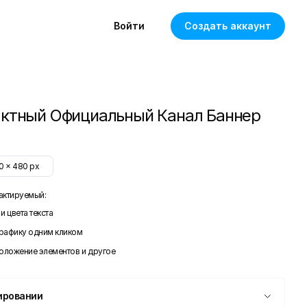
Войти
Создать аккаунт
ктный Официальный Канал Баннер
0
x
480
px
актируемый:
и цвета текста
графику одним кликом
положение элементов и другое
ировании