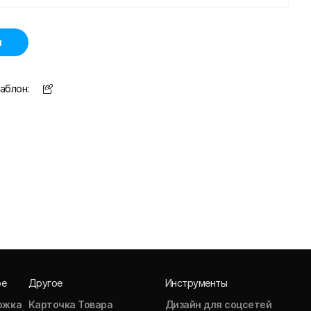
н
аблон:
ое
Другое
Инструменты
ожка
Карточка Товара
Дизайн для соцсетей