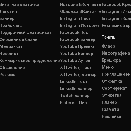
Визитная карточка
История ВКонтакте
Facebook Кре
Логотип
Обложка ВКонтакте
Instagram Ико
Баннер
Instagram Пост
Instagram Ко
Прайс-лист
Instagram История
Рекламный кр
Подарочный сертификат
Facebook Пост
Печать
Фирменный бланк
Facebook Баннер
Флаер
Медиа-кит
YouTube Превью
Инфографика
Чек-лист
YouTube Баннер
Брошюра
Коммерческое предложение
YouTube Аутро
Меню
Объявление
X (Twitter) Пост
Приглашение
Резюме
X (Twitter) Баннер
Открытка
LinkedIn Пост
Сертификат
LinkedIn Баннер
Этикетка
Twitch Баннер
Планер
Pinterest Пин
Грамота
Наклейки