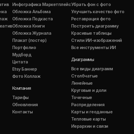
атив
Инфографика Маркетплейс
Убрать фон с фото
нка
Обложка Альбома
Улучшить качество фото
ллаж
Обложка Подкаста
Реставрация фото
еатив
Обложка Книги
Построить диаграмму
Обложка Журнала
Красивые таблицы
Плакат (постер)
Стили ИИ-изображений
Портфолио
Все инструменты ИИ
Мудборд
Диаграммы
Цитата
Все виды диаграмм
Etsy Баннер
Столбчатые
Фото Коллаж
Линейные
Компания
Круговые и доли
Тарифы
Точечные
Обновления
Распределения
Контакты
Карты и геоданные
Тепловые карты
Иерархии и связи