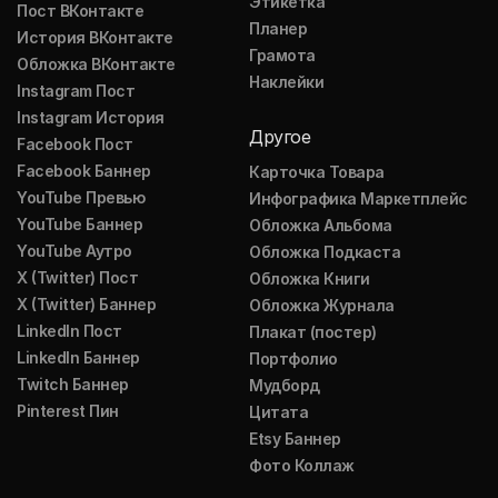
Этикетка
Пост ВКонтакте
Планер
История ВКонтакте
Грамота
Обложка ВКонтакте
Наклейки
Instagram Пост
Instagram История
Другое
Facebook Пост
Facebook Баннер
Карточка Товара
YouTube Превью
Инфографика Маркетплейс
YouTube Баннер
Обложка Альбома
YouTube Аутро
Обложка Подкаста
X (Twitter) Пост
Обложка Книги
X (Twitter) Баннер
Обложка Журнала
LinkedIn Пост
Плакат (постер)
LinkedIn Баннер
Портфолио
Twitch Баннер
Мудборд
Pinterest Пин
Цитата
Etsy Баннер
Фото Коллаж