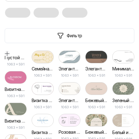
Фильтр
Пустой дизайн-макет
1063
×
591
Элегантная Визитка в Белых и Голубых Тонах
Элегантная Минималистичная Коричневая Визитка
Семейная Пчеловодческая Визитка в Ярком Желтом Дизайне для Медового Бизнеса
Минималистичная Визитка для Ювелирного Магазина
1063 × 591
1063 × 591
1063 × 591
1063 × 591
Визитная Карточка Цветочного Магазина
1063 × 591
Элегантная Бежевая Минималистичная Визитная Карточка
Бежевый Маникюрный Бизнес-картон
Визитка Флориста с Элегантным Дизайном
Зеленый Цветочный Ногтевой Артист Маникюра Визитная Карточка
1063 × 591
1063 × 591
1063 × 591
1063 × 591
Визитка для Мастера Маникюра в Нежно-зеленых Пастельных Тонах
1063 × 591
Розовая Эстетика Маникюра Визитная Карточка
Бежевый Эстетический Цветок, Красота, Прическа, Визитная Карточка
Визитка Парикмахера: Бело-синяя Стильная Дизайнерская Шаблон
Белый и Бежевый Красивый Стиль Волос Визитная Карточка
1063 × 591
1063 × 591
1063 × 591
1063 × 591