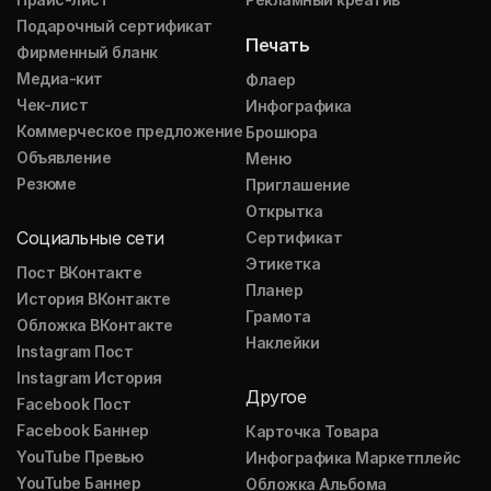
Подарочный сертификат
Печать
Фирменный бланк
Медиа-кит
Флаер
Чек-лист
Инфографика
Коммерческое предложение
Брошюра
Объявление
Меню
Резюме
Приглашение
Открытка
Социальные сети
Сертификат
Этикетка
Пост ВКонтакте
Планер
История ВКонтакте
Грамота
Обложка ВКонтакте
Наклейки
Instagram Пост
Instagram История
Другое
Facebook Пост
Facebook Баннер
Карточка Товара
YouTube Превью
Инфографика Маркетплейс
YouTube Баннер
Обложка Альбома