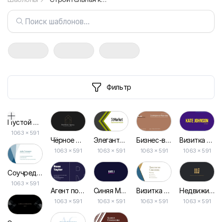
Фильтр
Пустой дизайн-макет
1063
×
591
Элегантная Визитка в Бело-зеленом Стиле
Чёрное Строительное Агентство Минималистская Визитная Карточка
Бизнес-визитка в Строгом Коричневом Стиле
Визитка Веб-дизайнера
1063 × 591
1063 × 591
1063 × 591
1063 × 591
Соучредитель Компании Геометрическая Визитная Карточка
1063 × 591
Синяя Минималистичная Геометрическая Визитная Карточка
Агент по Недвижимости Голубая Визитная Карточка
Визитка для Агентов по Недвижимости в Белом и Золотом Дизайне
Недвижимость: Элегантные Золотые и Черные Визитки
1063 × 591
1063 × 591
1063 × 591
1063 × 591