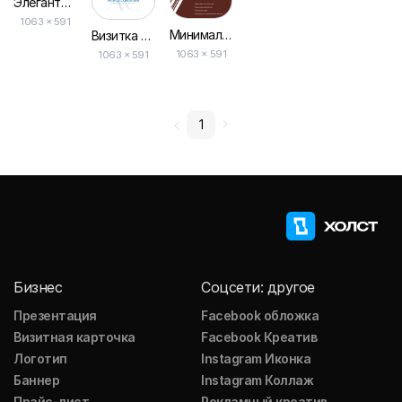
Элегантная Черная Визитка для Юриста Или Адвоката
1063 × 591
Минималистичная Визитка для Юриста в Красно-белом Исполнении
Визитка Парикмахера: Бело-синяя Стильная Дизайнерская Шаблон
1063 × 591
1063 × 591
1
Бизнес
Соцсети: другое
Презентация
Facebook обложка
Визитная карточка
Facebook Креатив
Логотип
Instagram Иконка
Баннер
Instagram Коллаж
Прайс-лист
Рекламный креатив