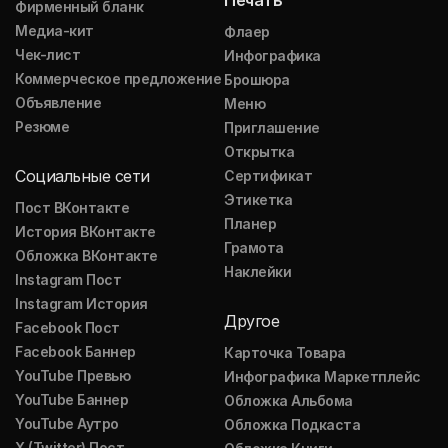
Печать
Фирменный бланк
Медиа-кит
Флаер
Чек-лист
Инфографика
Коммерческое предложение
Брошюра
Объявление
Меню
Резюме
Приглашение
Открытка
Социальные сети
Сертификат
Этикетка
Пост ВКонтакте
Планер
История ВКонтакте
Грамота
Обложка ВКонтакте
Наклейки
Instagram Пост
Instagram История
Другое
Facebook Пост
Facebook Баннер
Карточка Товара
YouTube Превью
Инфографика Маркетплейс
YouTube Баннер
Обложка Альбома
YouTube Аутро
Обложка Подкаста
X (Twitter) Пост