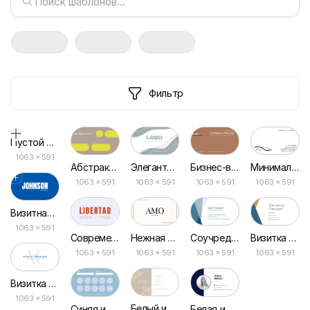
Фильтр
Пустой дизайн-макет
1063
×
591
Элегантная Визитка в Белых и Голубых Тонах
Абстрактнаяfancy Простая Визитка
Бизнес-визитка в Строгом Коричневом Стиле
Минималистичная Визитка для Ювелирного Магазина
1063 × 591
1063 × 591
1063 × 591
1063 × 591
Визитная Карточка Графического Дизайнера
1063 × 591
Нежная Бежевая Визитка для Магазина – Удобный Макет
Современная Минималистичная Визитка в Голубых и Красных Тонах
Соучредитель Компании Геометрическая Визитная Карточка
Визитка для Агентов по Недвижимости в Белом и Золотом Дизайне
1063 × 591
1063 × 591
1063 × 591
1063 × 591
Визитка Парикмахера: Бело-синяя Стильная Дизайнерская Шаблон
1063 × 591
Белый и Бежевый Красивый Стиль Волос Визитная Карточка
Синяя и Белая Минималистичная Визитная Карточка для Салона Красоты
Белая и Синяя Простая Элегантная Визитная Карточка