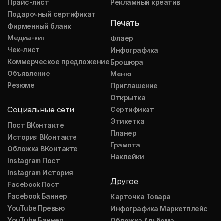
Прайс-лист
Рекламный креатив
Подарочный сертификат
Печать
Фирменный бланк
Медиа-кит
Флаер
Чек-лист
Инфографика
Коммерческое предложение
Брошюра
Объявление
Меню
Резюме
Приглашение
Открытка
Социальные сети
Сертификат
Этикетка
Пост ВКонтакте
Планер
История ВКонтакте
Грамота
Обложка ВКонтакте
Наклейки
Instagram Пост
Instagram История
Другое
Facebook Пост
Facebook Баннер
Карточка Товара
YouTube Превью
Инфографика Маркетплейс
YouTube Баннер
Обложка Альбома