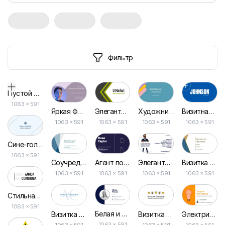
Фильтр
Пустой дизайн-макет
1063
×
591
Элегантная Визитка в Бело-зеленом Стиле
Яркая Фиолетовая Визитка для Менеджера Проектов Бизнеса
Художник Аниматор Визитка
Визитная Карточка Графического Дизайнера
1063 × 591
1063 × 591
1063 × 591
1063 × 591
Сине-голубая Минималистичная Визитка с Элементами Дизайна
1063 × 591
Агент по Недвижимости Голубая Визитная Карточка
Соучредитель Компании Геометрическая Визитная Карточка
Элегантная Визитка для Юриста и Адвоката в Белых Оттенках
Визитка для Агентов по Недвижимости в Белом и Золотом Дизайне
1063 × 591
1063 × 591
1063 × 591
1063 × 591
Стильная Визитка для Адвокатов в Деловом Стиле
1063 × 591
Белая и Синяя Простая Элегантная Визитная Карточка
Визитка Парикмахера: Бело-синяя Стильная Дизайнерская Шаблон
Визитка Мастера Электрика с Иллюстрацией в Простом Белом Дизайне
Электрическая Визитка: Бело-оранжевый Дизайн с Изображением
1063 × 591
1063 × 591
1063 × 591
1063 × 591