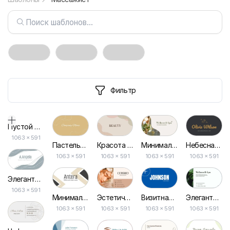
Фильтр
Пустой дизайн-макет
1063
×
591
Пастельная Бежевоя Визитка для Салона Красоты
Красота Магазин Эстетическая Визитка
Минималистская Визитная Карточка Спа
Небесная Абстрактная Эстетика Визитной Карточки
1063 × 591
1063 × 591
1063 × 591
1063 × 591
Элегантная Визитка в Белых и Голубых Тонах
1063 × 591
Минималистичная Визитка в Белом и Коричневом Цветах
Эстетичная и Лаконичная Визитка для Салона Красоты
Визитная Карточка Графического Дизайнера
Элегантная Визитка с Изображениями Из Салона Красоты
1063 × 591
1063 × 591
1063 × 591
1063 × 591