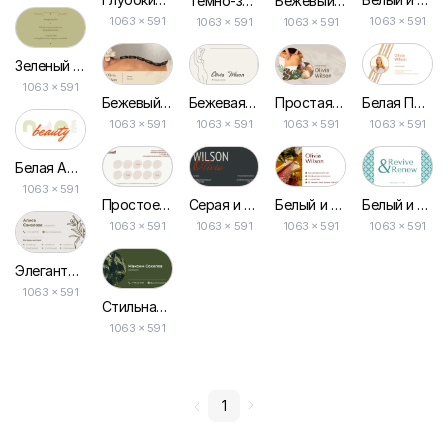
Темно-зеленый Эстетический Салон Красоты Награды Скидка Визитная Карточка
Бежевый Эстетический Цветок, Красота, Прическа, Визитная Карточка
1063 × 591
1063 × 591
1063 × 591
1063 × 591
Зеленый Минимализм Массажист Специалист Визитка
1063 × 591
Бежевый Элегантный Массажист Визитная Карточка
Белая Простая Элегантная Красота Фотографа Визитка
Бежевая Элегантная Абстрактная Минималистская Визитная Карточка Специалиста по Массажу
Простая Визитка Специалиста по Фотомассажу
1063 × 591
1063 × 591
1063 × 591
1063 × 591
Белая Абстрактная Форма Современного Красоты Студии Награды Визитная Карточка
1063 × 591
Простое Эстетическое Студия Красоты Волос Награды Запись Визитка
Белый и Синий Простой Массажный и Спа-салон Визитка
Серая и Бежевый Современный Стиль Карточки Визитки для Художника по Волосам
Белый и Фото Красоты Массажный Салон Визитка
1063 × 591
1063 × 591
1063 × 591
1063 × 591
Элегантная Бежевая Визитка для Специалиста по Массажу
1063 × 591
Стильная Зеленая Визитка для Массажиста в Простом Дизайне
1063 × 591
1