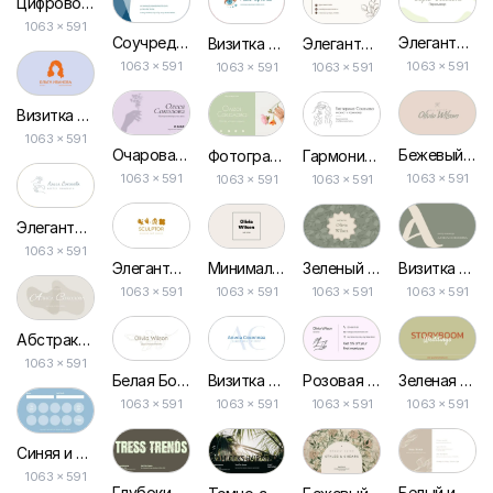
Цифровой Создатель Бежевый Цветок Визитная Карточка
1063 × 591
Соучредитель Компании Геометрическая Визитная Карточка
Элегантная Минималистичная Зелёная Визитка Дизайнера
Визитка для Визажиста Светло-голубая
Элегантная Бежевая Минималистичная Визитная Карточка
1063 × 591
1063 × 591
1063 × 591
1063 × 591
Визитка Стилистки Парикмахера с Иллюстрацией Девушки в Фиолетовых Тонах
1063 × 591
Очаровательная Розовая Визитка для Мастера Маникюра
Бежевый Маникюрный Бизнес-картон
Фотографическая Визитка Ногтевого Сервиса в Зеленых Тонах
Гармония Белого: Визитная Карточка с Иллюстрацией Парикмахера
1063 × 591
1063 × 591
1063 × 591
1063 × 591
Элегантная Визитка с Иллюстрацией Маникюра в Белом Стиле
1063 × 591
Элегантная Абстракция: Визитка для Салона Массажа
Визитка для Мастера Маникюра в Нежно-зеленых Пастельных Тонах
Минимальная Бежевая Визитная Карточка для Маникюра Художника по Ногтям
Зеленый Цветочный Ногтевой Артист Маникюра Визитная Карточка
1063 × 591
1063 × 591
1063 × 591
1063 × 591
Абстрактная Визитка для Мастера Маникюра в Бежевых Тонах
1063 × 591
Белая Ботаническая Визитка Маникюра
Зеленая Минималистичная Эстетика Свадебной Визитки
Визитка Парикмахера: Бело-синяя Стильная Дизайнерская Шаблон
Розовая Эстетика Маникюра Визитная Карточка
1063 × 591
1063 × 591
1063 × 591
1063 × 591
Синяя и Белая Минималистичная Визитная Карточка для Салона Красоты
1063 × 591
Глубокий Бежевый и Зеленый Красавица Парикмахерские Записи Скидки Вознаграждения Визитная Карточка
Белый и Бежевый Красивый Стиль Волос Визитная Карточка