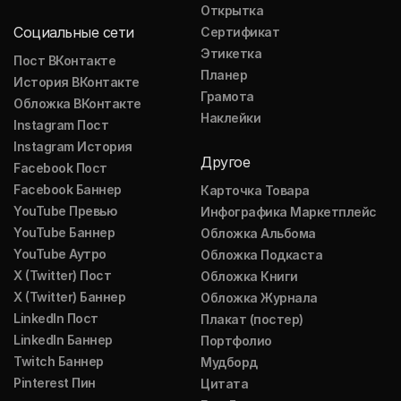
Открытка
Социальные сети
Сертификат
Этикетка
Пост ВКонтакте
Планер
История ВКонтакте
Грамота
Обложка ВКонтакте
Наклейки
Instagram Пост
Instagram История
Другое
Facebook Пост
Facebook Баннер
Карточка Товара
YouTube Превью
Инфографика Маркетплейс
YouTube Баннер
Обложка Альбома
YouTube Аутро
Обложка Подкаста
X (Twitter) Пост
Обложка Книги
X (Twitter) Баннер
Обложка Журнала
LinkedIn Пост
Плакат (постер)
LinkedIn Баннер
Портфолио
Twitch Баннер
Мудборд
Pinterest Пин
Цитата