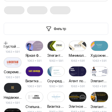
Фильтр
Пустой дизайн-макет
1063
×
591
Элегантная Визитка в Бело-зеленом Стиле
Минималистичная Визитка в Белом и Коричневом Цветах
Яркая Фиолетовая Визитка для Менеджера Проектов Бизнеса
Художник Аниматор Визитка
1063 × 591
1063 × 591
1063 × 591
1063 × 591
Современная Минималистичная Визитка в Голубых и Красных Тонах
1063 × 591
Соучредитель Компании Геометрическая Визитная Карточка
Агент по Недвижимости Голубая Визитная Карточка
Визитка Веб-дизайнера
Элегантная Визитка для Юриста и Адвоката в Белых Оттенках
1063 × 591
1063 × 591
1063 × 591
1063 × 591
Недвижимость: Элегантные Золотые и Черные Визитки
1063 × 591
Визитка Парикмахера: Бело-синяя Стильная Дизайнерская Шаблон
Элитное Такси Черного и Белого Цвета — Визитка
Стильная Визитка для Адвокатов в Деловом Стиле
Элегантная Минималистичная Визитка в Черно-белом Дизайне для Таски
1063 × 591
1063 × 591
1063 × 591
1063 × 591