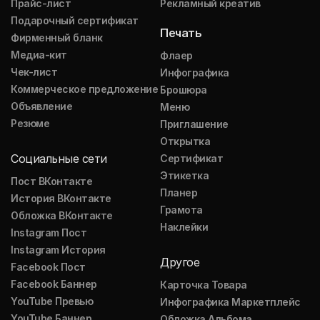
Прайс-лист
Рекламный креатив
Подарочный сертификат
Печать
Фирменный бланк
Медиа-кит
Флаер
Чек-лист
Инфографика
Коммерческое предложение
Брошюра
Объявление
Меню
Резюме
Приглашение
Открытка
Социальные сети
Сертификат
Этикетка
Пост ВКонтакте
Планер
История ВКонтакте
Грамота
Обложка ВКонтакте
Наклейки
Instagram Пост
Instagram История
Другое
Facebook Пост
Facebook Баннер
Карточка Товара
YouTube Превью
Инфографика Маркетплейс
YouTube Баннер
Обложка Альбома