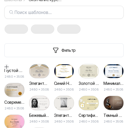
Фильтр
Пустой дизайн-макет
2480
×
3508
Элегантный Минимальный Диплом Золотой Сертификат
Синий Небо Золотые Элементы Диплом Сертификат
Золотой Диплом Эстетического Сертификата
Минималистичный Сертификат в Синих Тонах для Деловых Нужд
2480 × 3508
2480 × 3508
2480 × 3508
2480 × 3508
Современная Линия Бежевого Сертификата
2480 × 3508
Бежевый Минималистичный Сертификат по Уходу за Кожей
Элегантный Бежевый: Сертификат для Стилиста
Сертификат в Желтом Модернистском Стиле
Темный с 3d Изображением Робота Сертификат
2480 × 3508
2480 × 3508
2480 × 3508
2480 × 3508