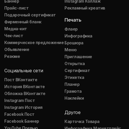
Баннер
Instagram Коллаж
Прайс-лист
Рекламный креатив
Подарочный сертификат
Печать
Фирменный бланк
Медиа-кит
Флаер
Чек-лист
Инфографика
Коммерческое предложение
Брошюра
Объявление
Меню
Резюме
Приглашение
Открытка
Социальные сети
Сертификат
Этикетка
Пост ВКонтакте
Планер
История ВКонтакте
Грамота
Обложка ВКонтакте
Наклейки
Instagram Пост
Instagram История
Другое
Facebook Пост
Facebook Баннер
Карточка Товара
YouTube Превью
Инфографика Маркетплейс