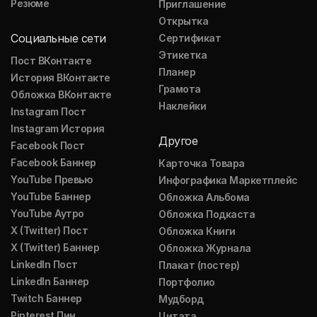
Резюме
Приглашение
Открытка
Социальные сети
Сертификат
Этикетка
Пост ВКонтакте
Планер
История ВКонтакте
Грамота
Обложка ВКонтакте
Наклейки
Instagram Пост
Instagram История
Другое
Facebook Пост
Facebook Баннер
Карточка Товара
YouTube Превью
Инфографика Маркетплейс
YouTube Баннер
Обложка Альбома
YouTube Аутро
Обложка Подкаста
X (Twitter) Пост
Обложка Книги
X (Twitter) Баннер
Обложка Журнала
LinkedIn Пост
Плакат (постер)
LinkedIn Баннер
Портфолио
Twitch Баннер
Мудборд
Pinterest Пин
Цитата